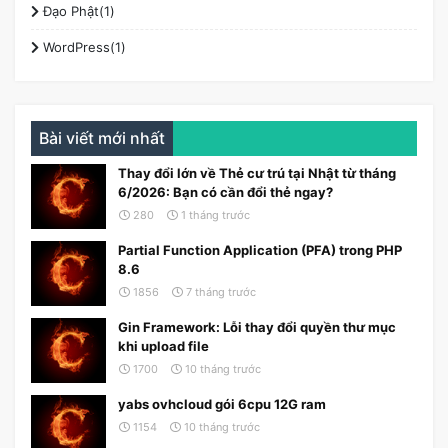
Đạo Phật(1)
WordPress(1)
Bài viết mới nhất
Thay đổi lớn về Thẻ cư trú tại Nhật từ tháng
6/2026: Bạn có cần đổi thẻ ngay?
280
1 tháng trước
Partial Function Application (PFA) trong PHP
8.6
1856
7 tháng trước
Gin Framework: Lỗi thay đổi quyền thư mục
khi upload file
1700
10 tháng trước
yabs ovhcloud gói 6cpu 12G ram
1154
10 tháng trước