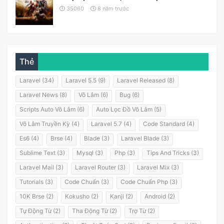
35060
8 năm trước
Thẻ
Laravel (34)
Laravel 5.5 (9)
Laravel Released (8)
Laravel News (8)
Võ Lâm (6)
Bug (6)
Scripts Auto Võ Lâm (6)
Auto Lọc Đồ Võ Lâm (5)
Võ Lâm Truyền Kỳ (4)
Laravel 5.7 (4)
Code Standard (4)
Es6 (4)
Brse (4)
Blade (3)
Laravel Blade (3)
Sublime Text (3)
Mysql (3)
Php (3)
Tips And Tricks (3)
Laravel Mail (3)
Laravel Router (3)
Laravel Mix (3)
Tutorials (3)
Code Chuẩn (3)
Code Chuẩn Php (3)
10K Brse (2)
Kokusho (2)
Kanji (2)
Android (2)
Tự Động Từ (2)
Tha Động Từ (2)
Trợ Từ (2)