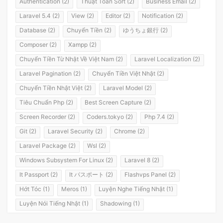
Authentication (2)
Thuật Toán Sort (2)
Business Email (2)
Laravel 5.4 (2)
View (2)
Editor (2)
Notification (2)
Database (2)
Chuyển Tiền (2)
ゆうちょ銀行 (2)
Composer (2)
Xampp (2)
Chuyển Tiền Từ Nhật Về Việt Nam (2)
Laravel Localization (2)
Laravel Pagination (2)
Chuyển Tiền Việt Nhật (2)
Chuyển Tiền Nhật Việt (2)
Laravel Model (2)
Tiêu Chuẩn Php (2)
Best Screen Capture (2)
Screen Recorder (2)
Coders.tokyo (2)
Php 7.4 (2)
Git (2)
Laravel Security (2)
Chrome (2)
Laravel Package (2)
Wsl (2)
Windows Subsystem For Linux (2)
Laravel 8 (2)
It Passport (2)
It パスポート (2)
Flashvps Panel (2)
Hớt Tóc (1)
Meros (1)
Luyện Nghe Tiếng Nhật (1)
Luyện Nói Tiếng Nhật (1)
Shadowing (1)
Shadowing Japanese (1)
Katakana (1)
Giáo Trình (1)