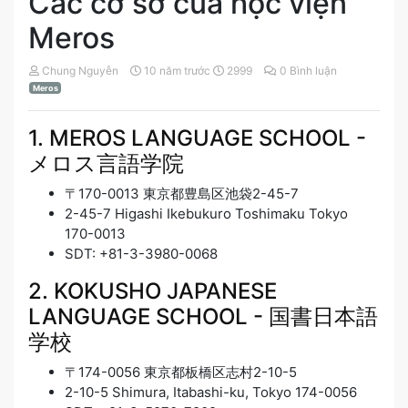
Các cơ sở của học viện
Meros
Chung Nguyễn
10 năm trước
2999
0 Bình luận
Meros
1. MEROS LANGUAGE SCHOOL -
メロス言語学院
〒170-0013 東京都豊島区池袋2-45-7
2-45-7 Higashi Ikebukuro Toshimaku Tokyo
170-0013
SDT: +81-3-3980-0068
2. KOKUSHO JAPANESE
LANGUAGE SCHOOL - 国書日本語
学校
〒174-0056 東京都板橋区志村2-10-5
2-10-5 Shimura, Itabashi-ku, Tokyo 174-0056