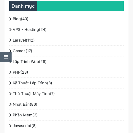
Nội dung
Danh mục
1. MEROS LANGUAGE SCHOOL - メロス言語学院
2. KOKUSHO JAPANESE LANGUAGE SCHOOL - 国書日本語学校
Blog(40)
3. AOYAMA INTERNATIONAL EDUCATION INSTITUTE JAPANESE
VPS - Hosting(24)
LANGUAGE CENTER - 青山国際教育学院日本語センター
4. SHINJUKU JAPANESE LANGUAGE INSTITUTE - 新宿日本語学校
Laravel(112)
5. TOKYO CENTRAL JAPANESE LANGUAGE SCHOOL - 東京中央日
Games(17)
本語学院
Table of Contents
6. TIJ TOKYO JAPANESE LANGUAGE INSTITUTE - TIJ 東京日本語研
Lập Trình Web(26)
修所
PHP(23)
Kỹ Thuật Lập Trình(3)
Thủ Thuật Máy Tính(7)
Nhật Bản(86)
Phần Mềm(3)
Javascript(8)