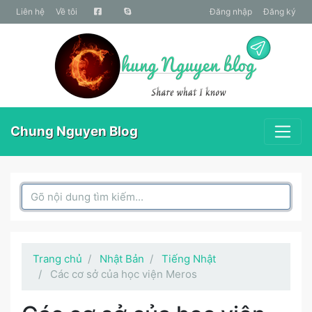
liên hệ
Về tôi
Đăng nhập
Đăng ký
Chung Nguyen Blog
Search Box
Trang chủ
Nhật Bản
Tiếng Nhật
Các cơ sở của học viện Meros