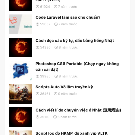
61924
7 năm trước
Code Laravel làm sao cho chuẩn?
59057
7 năm trước
Cách đọc các ký tự, dấu bằng tiếng Nhật
54336
8 năm trước
Photoshop CS6 Portable (Chạy ngay không
cần cài đặt)
39985
8 năm trước
Scripts Auto Võ lâm truyền kỳ
36461
9 năm trước
Cách viết lí do chuyển việc ở Nhật (退職理由)
35110
6 năm trước
Script lọc đồ HKMP, đồ xanh vip VLTK