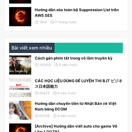
Hướng dẫn xóa toàn bộ Suppression List trên
AWS SES
1858
11 tháng trước
Bài viết xem nhiều
Cách gán phím tắt trong võ lâm truyền kỳ
192858
9 năm trước
CÁC HỌC LIỆU DÙNG ĐỂ LUYỆN THI BJT ビジネ
ス日本語能力
66629
6 năm trước
Hướng dẫn chuyển tiền từ Nhật Bản về Việt
Nam bằng DCOM
66268
8 năm trước
[Archive] Hướng dẫn viết auto cho game Võ
Lâm 1 (VLTK)