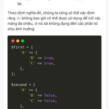
tại.
Theo định nghĩa đó, chúng ta cũng có thể xác định
rằng
không bao giờ có thể được sử dụng để nối các
+
mảng đa chiều, vì nó sẽ không đụng đến các phần tử
chịu ảnh hưởng:
$first
=
[
'A'
=
>
[
'B'
=
>
true
,
'C'
=
>
true
,
]
,
]
;
$second
=
[
'A'
=
>
[
'B'
=
>
false
,
'C'
=
>
false
,
]
,