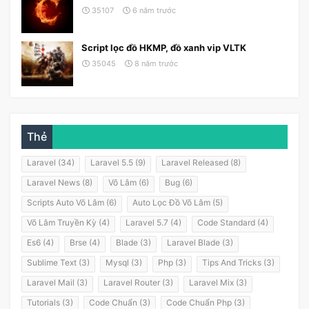
35107
6 năm trước
Script lọc đồ HKMP, đồ xanh vip VLTK
35045
8 năm trước
Thẻ
Laravel (34)
Laravel 5.5 (9)
Laravel Released (8)
Laravel News (8)
Võ Lâm (6)
Bug (6)
Scripts Auto Võ Lâm (6)
Auto Lọc Đồ Võ Lâm (5)
Võ Lâm Truyền Kỳ (4)
Laravel 5.7 (4)
Code Standard (4)
Es6 (4)
Brse (4)
Blade (3)
Laravel Blade (3)
Sublime Text (3)
Mysql (3)
Php (3)
Tips And Tricks (3)
Laravel Mail (3)
Laravel Router (3)
Laravel Mix (3)
Tutorials (3)
Code Chuẩn (3)
Code Chuẩn Php (3)