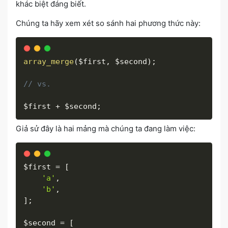
khác biệt đáng biết.
Chúng ta hãy xem xét so sánh hai phương thức này:
array_merge
(
$first
,
$second
)
;
// vs.
$first
+
$second
;
Giả sử đây là hai mảng mà chúng ta đang làm việc:
$first
=
[
'a'
,
'b'
,
]
;
$second
=
[