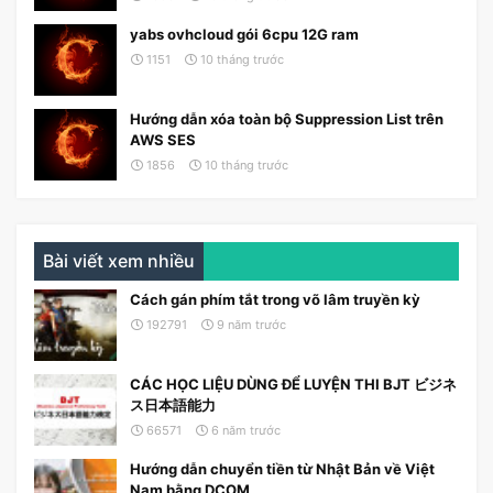
yabs ovhcloud gói 6cpu 12G ram
1151
10 tháng trước
Hướng dẫn xóa toàn bộ Suppression List trên
AWS SES
1856
10 tháng trước
Bài viết xem nhiều
Cách gán phím tắt trong võ lâm truyền kỳ
192791
9 năm trước
CÁC HỌC LIỆU DÙNG ĐỂ LUYỆN THI BJT ビジネ
ス日本語能力
66571
6 năm trước
Hướng dẫn chuyển tiền từ Nhật Bản về Việt
Nam bằng DCOM