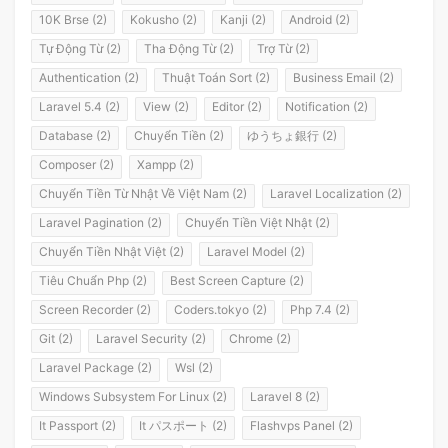
10K Brse (2)
Kokusho (2)
Kanji (2)
Android (2)
Tự Động Từ (2)
Tha Động Từ (2)
Trợ Từ (2)
Authentication (2)
Thuật Toán Sort (2)
Business Email (2)
Laravel 5.4 (2)
View (2)
Editor (2)
Notification (2)
Database (2)
Chuyển Tiền (2)
ゆうちょ銀行 (2)
Composer (2)
Xampp (2)
Chuyển Tiền Từ Nhật Về Việt Nam (2)
Laravel Localization (2)
Laravel Pagination (2)
Chuyển Tiền Việt Nhật (2)
Chuyển Tiền Nhật Việt (2)
Laravel Model (2)
Tiêu Chuẩn Php (2)
Best Screen Capture (2)
Screen Recorder (2)
Coders.tokyo (2)
Php 7.4 (2)
Git (2)
Laravel Security (2)
Chrome (2)
Laravel Package (2)
Wsl (2)
Windows Subsystem For Linux (2)
Laravel 8 (2)
It Passport (2)
It パスポート (2)
Flashvps Panel (2)