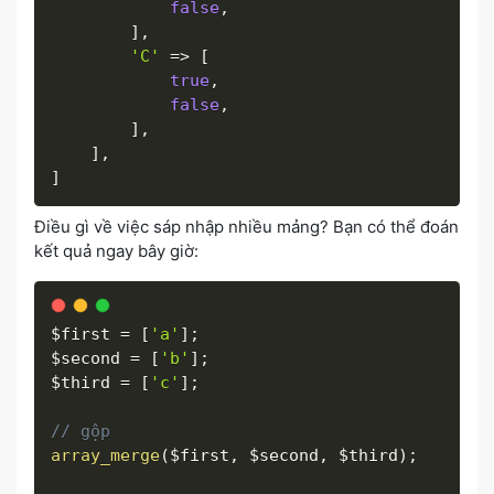
false
,
]
,
'C'
=
>
[
true
,
false
,
]
,
]
,
]
Điều gì về việc sáp nhập nhiều mảng? Bạn có thể đoán
kết quả ngay bây giờ:
$first
=
[
'a'
]
;
$second
=
[
'b'
]
;
$third
=
[
'c'
]
;
// gộp
array_merge
(
$first
,
$second
,
$third
)
;