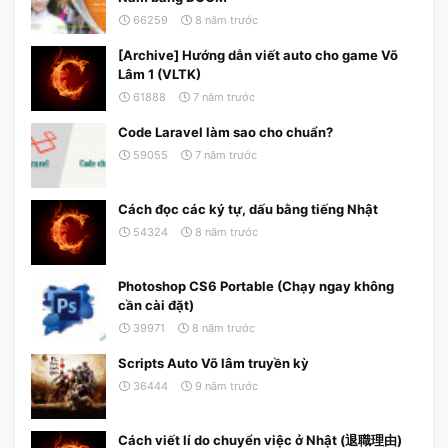
66259
8 năm trước
[Archive] Hướng dẫn viết auto cho game Võ
Lâm 1 (VLTK)
61888
7 năm trước
Code Laravel làm sao cho chuẩn?
59055
7 năm trước
Cách đọc các ký tự, dấu bằng tiếng Nhật
54324
8 năm trước
Photoshop CS6 Portable (Chạy ngay không
cần cài đặt)
39971
8 năm trước
Scripts Auto Võ lâm truyền kỳ
36444
9 năm trước
Cách viết lí do chuyển việc ở Nhật (退職理由)