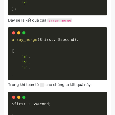
'c'
,
]
;
Đây sẽ là kết quả của
:
array_merge
array_merge
(
$first
,
$second
)
;
[
'a'
,
'b'
,
'c'
,
]
Trong khi toán tử
cho chúng ta kết quả này:
+
$first
+
$second
;