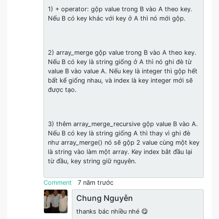
1) + operator: gộp value trong B vào A theo key.
Nếu B có key khác với key ở A thì nó mới gộp.
2) array_merge gộp value trong B vào A theo key.
Nếu B có key là string giống ở A thì nó ghi đè từ
value B vào value A. Nếu key là integer thì gộp hết
bất kể giống nhau, và index là key integer mới sẽ
được tạo.
3) thêm array_merge_recursive gộp value B vào A.
Nếu B có key là string giống A thì thay vì ghi đè
như array_merge() nó sẽ gộp 2 value cùng một key
là string vào làm một array. Key index bắt đầu lại
từ đầu, key string giữ nguyên.
Comment
7 năm trước
Chung Nguyễn
thanks bác nhiều nhé 😋