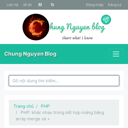
liên hệ
Về tôi
Đăng nhập
Đăng ký
Chung Nguyen Blog
Search Box
Trang chủ
PHP
PHP: khác nhau trong kết hợp mảng bằng
array merge và +