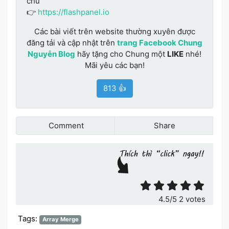
chủ
👉
https://flashpanel.io
Các bài viết trên website thường xuyên được
đăng tải và cập nhật trên
trang Facebook Chung
Nguyễn Blog
hãy tặng cho Chung một
LIKE
nhé!
Mãi yêu các bạn!
813 👍
Comment
Share
Đánh giá bài viết
4.5
/5
2
votes
Tags:
Array Merge