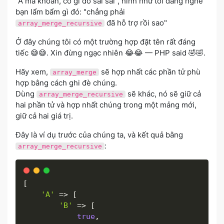
"À mà khoan, có gì đó sai sai", hình như tôi đang nghe
bạn lẩm bẩm gì đó: "chẳng phải
đã hỗ trợ rồi sao"
array_merge_recursive
Ở đây chúng tôi có một trường hợp đặt tên rất đáng
tiếc 😅😅. Xin đừng ngạc nhiên 😂😂 — PHP said 🤣🤣.
Hãy xem,
sẽ hợp nhất các phần tử phù
array_merge
hợp bằng cách ghi đè chúng.
Dùng
sẽ khác, nó sẽ giữ cả
array_merge_recursive
hai phần tử và hợp nhất chúng trong một mảng mới,
giữ cả hai giá trị.
Đây là ví dụ trước của chúng ta, và kết quả bằng
:
array_merge_recursive
[
'A'
=
>
[
'B'
=
>
[
true
,