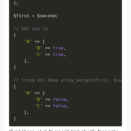
]
;
$first
+
$second
;
// kết quả là
[
'A'
=
>
[
'B'
=
>
true
,
'C'
=
>
true
,
]
,
]
// trong khi dùng array_merge($first, $secon
[
'A'
=
>
[
'B'
=
>
false
,
'C'
=
>
false
,
]
,
]