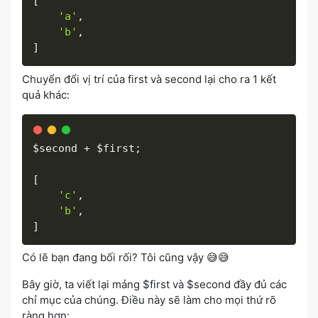
[
'a'
,
'b'
,
]
Chuyển đổi vị trí của first và second lại cho ra 1 kết
quả khác:
$second
+
$first
;
[
'c'
,
'b'
,
]
Có lẽ bạn đang bối rối? Tôi cũng vậy 😅😅
Bây giờ, ta viết lại mảng $first và $second đầy đủ các
chỉ mục của chúng. Điều này sẽ làm cho mọi thứ rõ
ràng hơn: