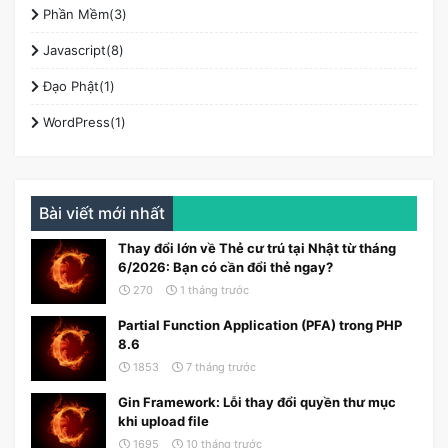
Phần Mềm(3)
Javascript(8)
Đạo Phật(1)
WordPress(1)
Bài viết mới nhất
Thay đổi lớn về Thẻ cư trú tại Nhật từ tháng
6/2026: Bạn có cần đổi thẻ ngay?
270
1 tháng trước
Partial Function Application (PFA) trong PHP
8.6
1853
7 tháng trước
Gin Framework: Lỗi thay đổi quyền thư mục
khi upload file
1695
10 tháng trước