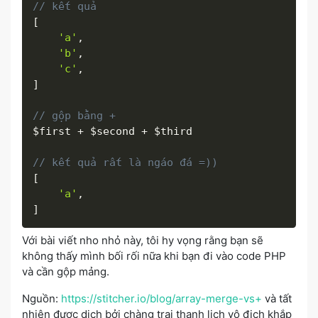
// kết quả
[
'a'
,
'b'
,
'c'
,
]
// gộp bằng +
$first
+
$second
+
$third
// kết quả rất là ngáo đá =))
[
'a'
,
]
Với bài viết nho nhỏ này, tôi hy vọng rằng bạn sẽ
không thấy mình bối rối nữa khi bạn đi vào code PHP
và cần gộp mảng.
Nguồn:
https://stitcher.io/blog/array-merge-vs+
và tất
nhiên được dịch bởi chàng trai thanh lịch vô địch khắp