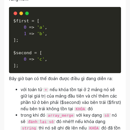
$first
=
[
0
=
>
'a'
,
1
=
>
'b'
,
]
;
$second
=
[
0
=
>
'c'
,
]
;
Bây giờ bạn có thể đoán được điều gì đang diễn ra:
với toán tử
nếu khóa tồn tại ở 2 mảng nó sẽ
+
giữ lại giá trị của mảng đầu tiên và chỉ thêm các
phần tử ở bên phải ($second) vào bên trái ($first)
nếu bên trái không tồn tại
đó
KHÓA
trong khi đó
với key dạng
nó
array_merge
số
sẽ
đó nhé!!! nếu khóa dạng
đánh lại số
thì nó sẽ ghi đè lên nếu
đó đã tồn
string
KHÓA