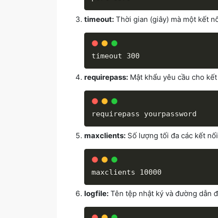
timeout:
Thời gian (giây) mà một kết nố
requirepass:
Mật khẩu yêu cầu cho kết 
maxclients:
Số lượng tối đa các kết nố
logfile:
Tên tệp nhật ký và đường dẫn đ