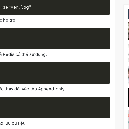
 hỗ trợ.
à Redis có thể sử dụng.
ác thay đổi vào tệp Append-only.
o lưu dữ liệu.