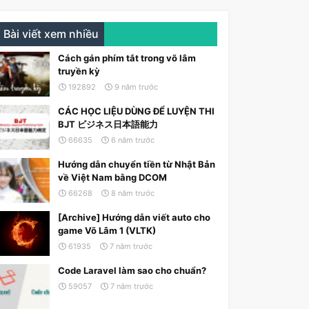
Bài viết xem nhiều
Cách gán phím tắt trong võ lâm
truyền kỳ
192892
9 năm trước
CÁC HỌC LIỆU DÙNG ĐỂ LUYỆN THI
BJT ビジネス日本語能力
66635
6 năm trước
Hướng dẫn chuyển tiền từ Nhật Bản
về Việt Nam bằng DCOM
66268
8 năm trước
[Archive] Hướng dẫn viết auto cho
game Võ Lâm 1 (VLTK)
61935
7 năm trước
Code Laravel làm sao cho chuẩn?
59057
7 năm trước