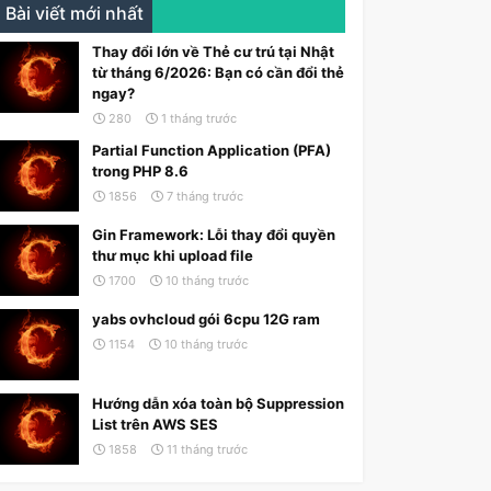
Bài viết mới nhất
Thay đổi lớn về Thẻ cư trú tại Nhật
từ tháng 6/2026: Bạn có cần đổi thẻ
ngay?
280
1 tháng trước
Partial Function Application (PFA)
trong PHP 8.6
1856
7 tháng trước
Gin Framework: Lỗi thay đổi quyền
thư mục khi upload file
1700
10 tháng trước
yabs ovhcloud gói 6cpu 12G ram
1154
10 tháng trước
Hướng dẫn xóa toàn bộ Suppression
List trên AWS SES
1858
11 tháng trước