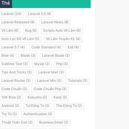
Thẻ
Laravel (34)
Laravel 5.5 (9)
Laravel Released (8)
Laravel News (8)
Võ Lâm (6)
Bug (6)
Scripts Auto Võ Lâm (6)
Auto Lọc Đồ Võ Lâm (5)
Võ Lâm Truyền Kỳ (4)
Laravel 5.7 (4)
Code Standard (4)
Es6 (4)
Brse (4)
Blade (3)
Laravel Blade (3)
Sublime Text (3)
Mysql (3)
Php (3)
Tips And Tricks (3)
Laravel Mail (3)
Laravel Router (3)
Laravel Mix (3)
Tutorials (3)
Code Chuẩn (3)
Code Chuẩn Php (3)
10K Brse (2)
Kokusho (2)
Kanji (2)
Android (2)
Tự Động Từ (2)
Tha Động Từ (2)
Trợ Từ (2)
Authentication (2)
Thuật Toán Sort (2)
Business Email (2)