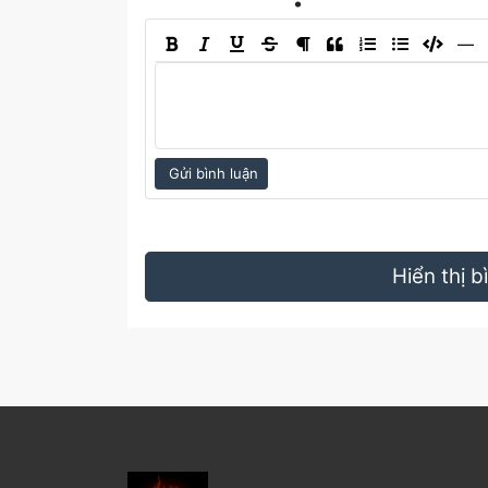
―
Gửi bình luận
Hiển thị 