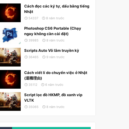
Cách đọc các ký tự, dấu bằng tiếng
Nhật
54337
8 năm trước
Photoshop CS6 Portable (Chạy
ngay không cần cài đặt)
39985
8 năm trước
Scripts Auto Võ lâm truyền kỳ
36465
9 năm trước
Cách viết lí do chuyển việc ở Nhật
(退職理由)
35112
6 năm trước
Script lọc đồ HKMP, đồ xanh vip
VLTK
35065
8 năm trước