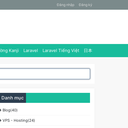
Đăng nhập
Đăng ký
ờng Kanji
Laravel
Laravel Tiếng Việt
日本
Danh mục
Blog(40)
VPS - Hosting(24)