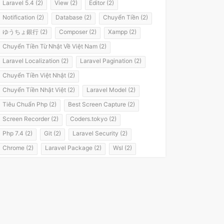
Laravel 5.4 (2)
View (2)
Editor (2)
Notification (2)
Database (2)
Chuyển Tiền (2)
ゆうちょ銀行 (2)
Composer (2)
Xampp (2)
Chuyển Tiền Từ Nhật Về Việt Nam (2)
Laravel Localization (2)
Laravel Pagination (2)
Chuyển Tiền Việt Nhật (2)
Chuyển Tiền Nhật Việt (2)
Laravel Model (2)
Tiêu Chuẩn Php (2)
Best Screen Capture (2)
Screen Recorder (2)
Coders.tokyo (2)
Php 7.4 (2)
Git (2)
Laravel Security (2)
Chrome (2)
Laravel Package (2)
Wsl (2)
Windows Subsystem For Linux (2)
Laravel 8 (2)
It Passport (2)
It パスポート (2)
Flashvps Panel (2)
Hớt Tóc (1)
Meros (1)
Luyện Nghe Tiếng Nhật (1)
Luyện Nói Tiếng Nhật (1)
Shadowing (1)