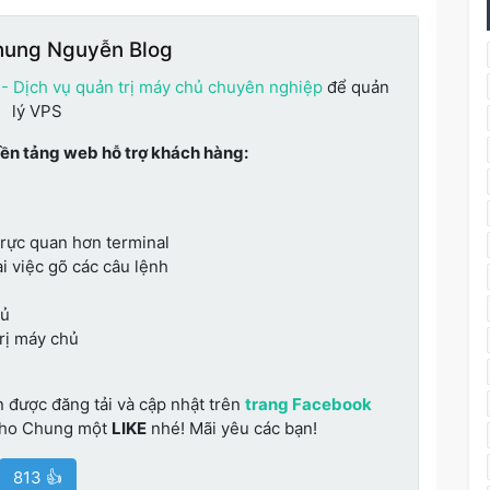
hung Nguyễn Blog
 - Dịch vụ quản trị máy chủ chuyên nghiệp
để quản
lý VPS
nền tảng web hỗ trợ khách hàng:
trực quan hơn terminal
i việc gõ các câu lệnh
hủ
trị máy chủ
n được đăng tải và cập nhật trên
trang Facebook
cho Chung một
LIKE
nhé! Mãi yêu các bạn!
813 👍