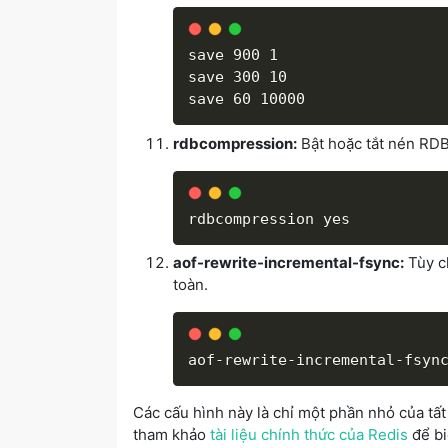
save 900 1

save 300 10

rdbcompression:
Bật hoặc tắt nén RDB
aof-rewrite-incremental-fsync:
Tùy ch
toàn.
Các cấu hình này là chỉ một phần nhỏ của tất
tham khảo
tài liệu chính thức của Redis
để bi