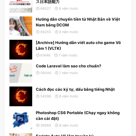
ス日本語能力
66527
6 năm trước
Hướng dẫn chuyển tiền từ Nhật Bản về Việt
Nam bằng DCOM
66255
8 năm trước
[Archive] Hướng dẫn viết auto cho game Võ
Lâm 1 (VLTK)
61846
7 năm trước
Code Laravel làm sao cho chuẩn?
59044
7 năm trước
Cách đọc các ký tự, dấu bằng tiếng Nhật
54298
8 năm trước
Photoshop CS6 Portable (Chạy ngay không
cần cài đặt)
39966
8 năm trước
Scripts Auto Võ lâm truyền kỳ