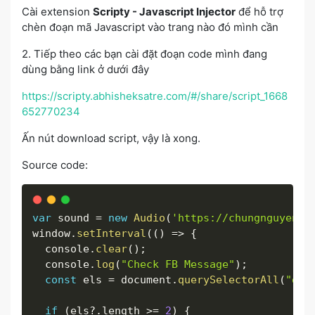
Cài extension
Scripty - Javascript Injector
để hỗ trợ
chèn đoạn mã Javascript vào trang nào đó mình cần
2. Tiếp theo các bạn cài đặt đoạn code mình đang
dùng bằng link ở dưới đây
https://scripty.abhisheksatre.com/#/share/script_1668
652770234
Ấn nút download script, vậy là xong.
Source code:
var
 sound 
=
new
Audio
(
'https://chungnguyen.x
window
.
setInterval
(
(
)
=>
{
  console
.
clear
(
)
;
  console
.
log
(
"Check FB Message"
)
;
const
 els 
=
 document
.
querySelectorAll
(
"div
if
(
els
?.
length 
>=
2
)
{