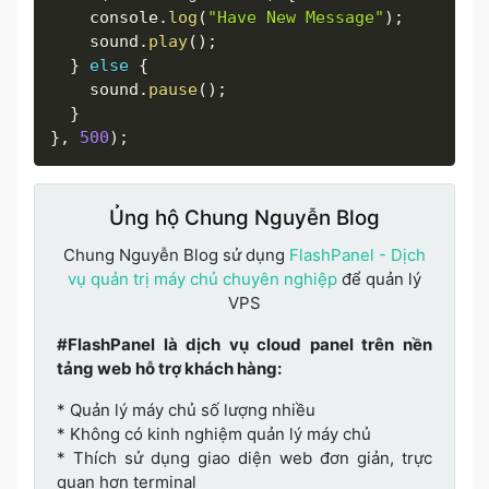
    console
.
log
(
"Have New Message"
)
;
    sound
.
play
(
)
;
}
else
{
    sound
.
pause
(
)
;
}
}
,
500
)
;
Ủng hộ Chung Nguyễn Blog
Chung Nguyễn Blog sử dụng
FlashPanel - Dịch
vụ quản trị máy chủ chuyên nghiệp
để quản lý
VPS
#FlashPanel là dịch vụ cloud panel trên nền
tảng web hỗ trợ khách hàng:
* Quản lý máy chủ số lượng nhiều
* Không có kinh nghiệm quản lý máy chủ
* Thích sử dụng giao diện web đơn giản, trực
quan hơn terminal