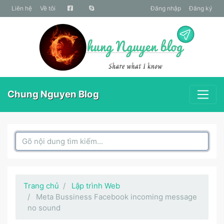
liên hệ
Về tôi
Đăng nhập
Đăng ký
Chung Nguyen Blog
Search Box
Trang chủ
Lập trình Web
Meta Bussiness Facebook incoming message
no sound