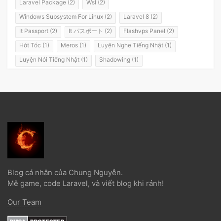
Laravel Package (2)
Wsl (2)
Windows Subsystem For Linux (2)
Laravel 8 (2)
It Passport (2)
It パスポート (2)
Flashvps Panel (2)
Hớt Tóc (1)
Meros (1)
Luyện Nghe Tiếng Nhật (1)
Luyện Nói Tiếng Nhật (1)
Shadowing (1)
Shadowing Japanese (1)
Katakana (1)
Giáo Trình (1)
Party (1)
Yotsuya (1)
Okonomiyaki (1)
Yakisoba (1)
Lol (1)
Nhật Ký (1)
Kanji Study (1)
Đồ Dùng (1)
Dưa Leo Đẹp Trai (1)
Vlog (1)
Động Đất (1)
Sóng Thần (1)
Trần Hoàng Trung Tín (1)
Tokyo (1)
Wakarimasen (1)
Shirimasen (1)
Suối Nước Nóng (1)
Onsen (1)
Đặc Sản Nhật Bản (1)
Debugbar (1)
Blog cá nhân của Chung Nguyễn.
Laravel 5.2 (1)
Từ Điển (1)
Tính Từ (1)
Danh Từ (1)
Mê game, code Laravel, và viết blog khi rảnh!
Minna No Nihongo (1)
Minna No Nihongo 1 (1)
Our Team
Minna No Nihongo 2 (1)
Tài Liệu (1)
Ngọc Bổ Trợ (1)
Liên Minh Huyền Thoại (1)
Truyện Ngắn (1)
12 Con Giáp (1)