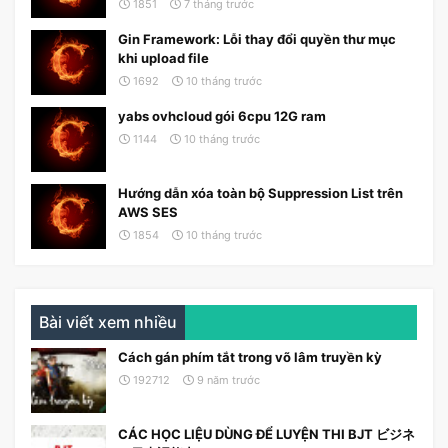
1851
7 tháng trước
Gin Framework: Lỗi thay đổi quyền thư mục
khi upload file
1692
10 tháng trước
yabs ovhcloud gói 6cpu 12G ram
1144
10 tháng trước
Hướng dẫn xóa toàn bộ Suppression List trên
AWS SES
1854
10 tháng trước
Bài viết xem nhiều
Cách gán phím tắt trong võ lâm truyền kỳ
192712
9 năm trước
CÁC HỌC LIỆU DÙNG ĐỂ LUYỆN THI BJT ビジネ