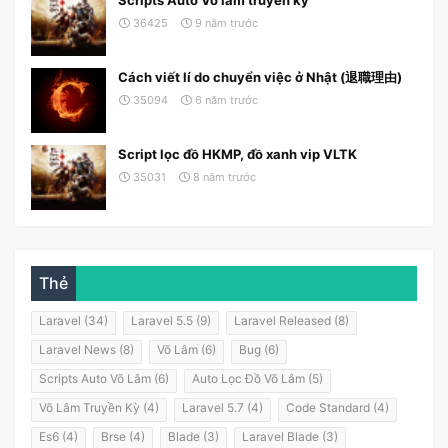
36425
9 năm trước
Cách viết lí do chuyển việc ở Nhật (退職理由)
35094
6 năm trước
Script lọc đồ HKMP, đồ xanh vip VLTK
35031
8 năm trước
Thẻ
Laravel (34)
Laravel 5.5 (9)
Laravel Released (8)
Laravel News (8)
Võ Lâm (6)
Bug (6)
Scripts Auto Võ Lâm (6)
Auto Lọc Đồ Võ Lâm (5)
Võ Lâm Truyền Kỳ (4)
Laravel 5.7 (4)
Code Standard (4)
Es6 (4)
Brse (4)
Blade (3)
Laravel Blade (3)