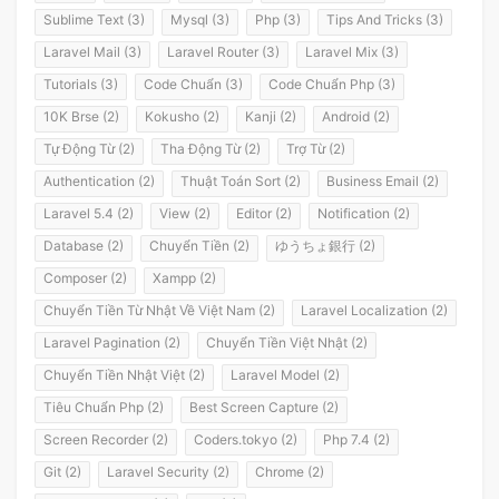
Sublime Text (3)
Mysql (3)
Php (3)
Tips And Tricks (3)
Laravel Mail (3)
Laravel Router (3)
Laravel Mix (3)
Tutorials (3)
Code Chuẩn (3)
Code Chuẩn Php (3)
10K Brse (2)
Kokusho (2)
Kanji (2)
Android (2)
Tự Động Từ (2)
Tha Động Từ (2)
Trợ Từ (2)
Authentication (2)
Thuật Toán Sort (2)
Business Email (2)
Laravel 5.4 (2)
View (2)
Editor (2)
Notification (2)
Database (2)
Chuyển Tiền (2)
ゆうちょ銀行 (2)
Composer (2)
Xampp (2)
Chuyển Tiền Từ Nhật Về Việt Nam (2)
Laravel Localization (2)
Laravel Pagination (2)
Chuyển Tiền Việt Nhật (2)
Chuyển Tiền Nhật Việt (2)
Laravel Model (2)
Tiêu Chuẩn Php (2)
Best Screen Capture (2)
Screen Recorder (2)
Coders.tokyo (2)
Php 7.4 (2)
Git (2)
Laravel Security (2)
Chrome (2)