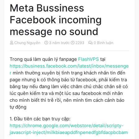
Meta Bussiness
Facebook incoming
message no sound
Chung Nguyễn
3 năm trước
2293
0 Bình luận
Trong quá làm quản lý fanpage
FlashVPS
tại
https://business.facebook.com/latest/inbox/messenge
r
mình thường xuyên bị tình trạng khách nhắn tin đến
page nhưng k có thông báo từ facebook, phải kiểm tra
bằng tay nếu đang làm việc chăm chú chắc chắn sẽ có
lúc quên kiểm tra và một lúc sau facebook mới nhắn
cho mình biết thì trễ rồi, nên mình tìm cách cảnh báo
tự động
1. Đầu tiên các bạn truy cập:
https://chrome.google.com/webstore/detail/scripty-
javascript-inject/milkbiaeapddfnpenedfgbfdacpbcbam