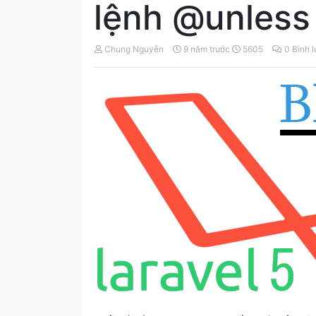
lệnh @unless 
Chung Nguyễn
9 năm trước
5605
0 Bình 