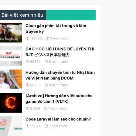
Bài viết xem nhiều
Cách gán phím tắt trong võ lâm
truyền kỳ
192733
9 năm trước
CÁC HỌC LIỆU DÙNG ĐỂ LUYỆN THI
BJT ビジネス日本語能力
66530
6 năm trước
Hướng dẫn chuyển tiền từ Nhật Bản
về Việt Nam bằng DCOM
66255
8 năm trước
[Archive] Hướng dẫn viết auto cho
game Võ Lâm 1 (VLTK)
61850
7 năm trước
Code Laravel làm sao cho chuẩn?
59044
7 năm trước