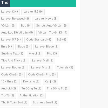
Thẻ
Laravel (34)
Laravel 5.5 (9)
Laravel Released (8)
Laravel News (8)
Võ Lâm (6)
Bug (6)
Scripts Auto Võ Lâm (6)
Auto Lọc Đồ Võ Lâm (5)
Võ Lâm Truyền Kỳ (4)
Laravel 5.7 (4)
Code Standard (4)
Es6 (4)
Brse (4)
Blade (3)
Laravel Blade (3)
Sublime Text (3)
Mysql (3)
Php (3)
Tips And Tricks (3)
Laravel Mail (3)
Laravel Router (3)
Laravel Mix (3)
Tutorials (3)
Code Chuẩn (3)
Code Chuẩn Php (3)
10K Brse (2)
Kokusho (2)
Kanji (2)
Android (2)
Tự Động Từ (2)
Tha Động Từ (2)
Trợ Từ (2)
Authentication (2)
Thuật Toán Sort (2)
Business Email (2)