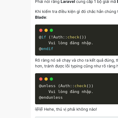
Phải nói rằng
Laravel
cung cấp 1 bộ giải mã
Khi kiểm tra điều kiện gì đó chắc hẳn chúng 
Blade
:
@
if
(
!
Auth
:
:
check
(
)
)
    Vui lòng đăng nhập
.
@
endif
Rõ ràng nó sẽ chạy và cho ra kết quả đúng, 
hơn, tránh được lỗi typing cũng như rõ ràng 
@unless 
(
Auth
:
:
check
(
)
)
    Vui lòng đăng nhập
.
@endunless
🤣🤣 Hehe, thú vị phải không nào!