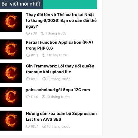
Bài viết mới nhất
Thay đổi lớn về Thẻ cư trú tại Nhật
từ tháng 6/2026: Bạn có cần đổi thẻ
ngay?
268
1 tháng trước
Partial Function Application (PFA)
trong PHP 8.6
1851
7 tháng trước
Gin Framework: Lỗi thay đổi quyền
thư mục khi upload file
1692
10 tháng trước
yabs ovhcloud gói 6cpu 12G ram
1144
10 tháng trước
Hướng dẫn xóa toàn bộ Suppression
List trên AWS SES
1854
10 tháng trước