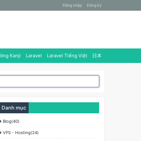
Đăng nhập
Đăng ký
ờng Kanji
Laravel
Laravel Tiếng Việt
日本
Danh mục
Blog(40)
VPS - Hosting(24)