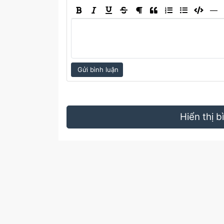
―
Gửi bình luận
Hiển thị 