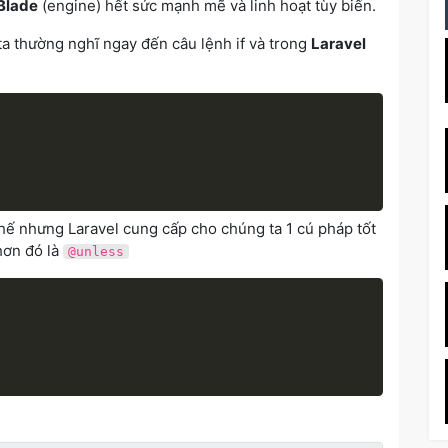
Blade
(engine) hết sức mạnh mẽ và linh hoạt tùy biến.
ta thường nghĩ ngay đến câu lệnh if và trong
Laravel
thế nhưng Laravel cung cấp cho chúng ta 1 cú pháp tốt
hơn đó là
@unless