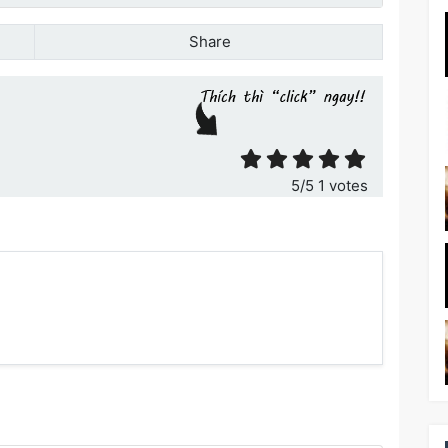
Share
ết
5
/5
1
votes