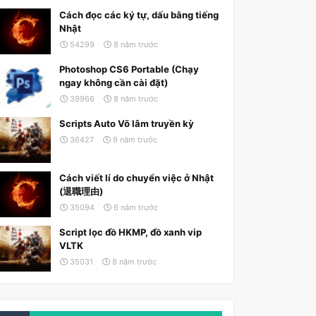
Cách đọc các ký tự, dấu bằng tiếng
Nhật
54299
8 năm trước
Photoshop CS6 Portable (Chạy
ngay không cần cài đặt)
39966
8 năm trước
Scripts Auto Võ lâm truyền kỳ
36427
9 năm trước
Cách viết lí do chuyển việc ở Nhật
(退職理由)
35094
6 năm trước
Script lọc đồ HKMP, đồ xanh vip
VLTK
35031
8 năm trước