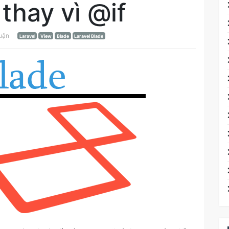
thay vì @if
luận
Laravel
View
Blade
Laravel Blade