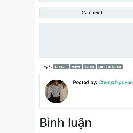
Comment
Đánh giá bài vi
Tags:
Laravel
View
Blade
Laravel Blade
Posted by:
Chung Nguyễn
...
Bình luận