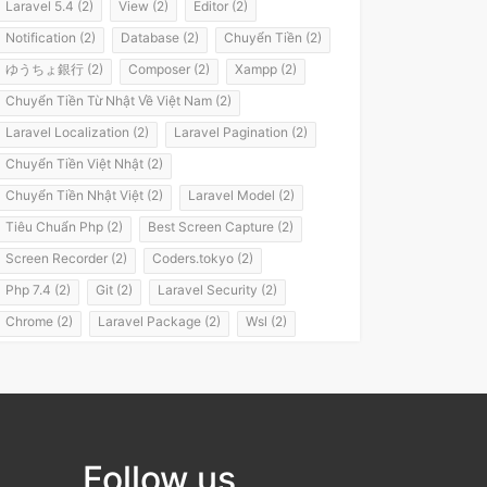
Laravel 5.4 (2)
View (2)
Editor (2)
Notification (2)
Database (2)
Chuyển Tiền (2)
ゆうちょ銀行 (2)
Composer (2)
Xampp (2)
Chuyển Tiền Từ Nhật Về Việt Nam (2)
Laravel Localization (2)
Laravel Pagination (2)
Chuyển Tiền Việt Nhật (2)
Chuyển Tiền Nhật Việt (2)
Laravel Model (2)
Tiêu Chuẩn Php (2)
Best Screen Capture (2)
Screen Recorder (2)
Coders.tokyo (2)
Php 7.4 (2)
Git (2)
Laravel Security (2)
Chrome (2)
Laravel Package (2)
Wsl (2)
Windows Subsystem For Linux (2)
Laravel 8 (2)
It Passport (2)
It パスポート (2)
Flashvps Panel (2)
Hớt Tóc (1)
Meros (1)
Luyện Nghe Tiếng Nhật (1)
Follow us
Luyện Nói Tiếng Nhật (1)
Shadowing (1)