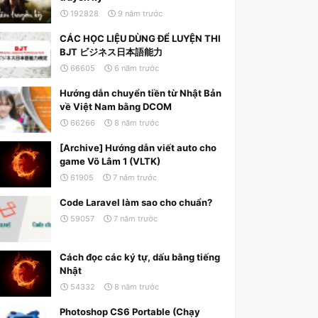
192828
9 năm trước
CÁC HỌC LIỆU DÙNG ĐỂ LUYỆN THI
BJT ビジネス日本語能力
66605
6 năm trước
Hướng dẫn chuyển tiền từ Nhật Bản
về Việt Nam bằng DCOM
66266
8 năm trước
[Archive] Hướng dẫn viết auto cho
game Võ Lâm 1 (VLTK)
61905
7 năm trước
Code Laravel làm sao cho chuẩn?
59057
7 năm trước
Cách đọc các ký tự, dấu bằng tiếng
Nhật
54332
8 năm trước
Photoshop CS6 Portable (Chạy