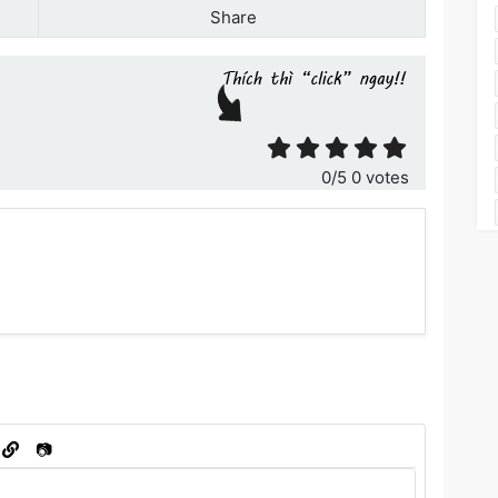
Share
ết
0
/5
0
votes
📷