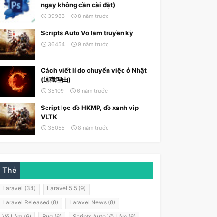
ngay không cần cài đặt)
39983
8 năm trước
Scripts Auto Võ lâm truyền kỳ
36454
9 năm trước
Cách viết lí do chuyển việc ở Nhật
(退職理由)
35109
6 năm trước
Script lọc đồ HKMP, đồ xanh vip
VLTK
35055
8 năm trước
Thẻ
Laravel (34)
Laravel 5.5 (9)
Laravel Released (8)
Laravel News (8)
Võ Lâm (6)
Bug (6)
Scripts Auto Võ Lâm (6)