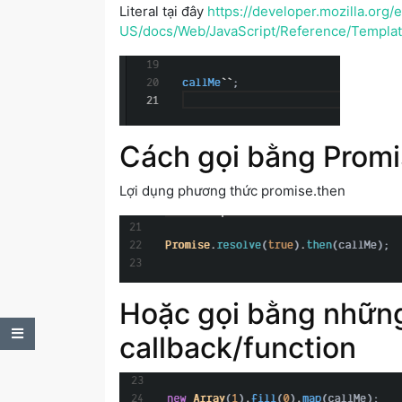
Literal tại đây
https://developer.mozilla.org/
US/docs/Web/JavaScript/Reference/Template
Cách gọi bằng Prom
Lợi dụng phương thức promise.then
Hoặc gọi bằng nhữn
Table of Contents
callback/function