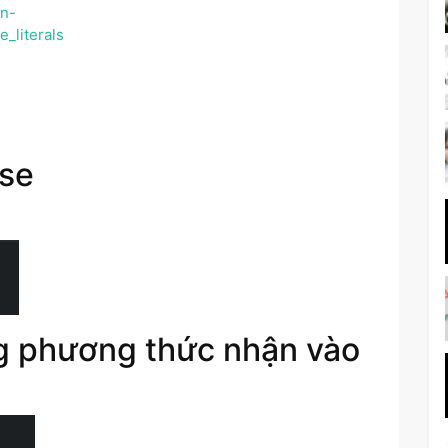
en-
_literals
ise
g phương thức nhận vào