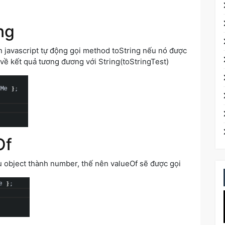
ng
n javascript tự động gọi method toString nếu nó được
 về kết quả tương đương với String(toStringTest)
Of
u object thành number, thế nên valueOf sẽ được gọi