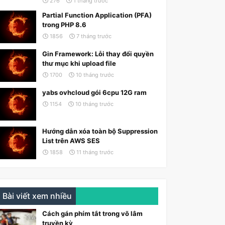
276
1 tháng trước
Partial Function Application (PFA)
trong PHP 8.6
1856
7 tháng trước
Gin Framework: Lỗi thay đổi quyền
thư mục khi upload file
1700
10 tháng trước
yabs ovhcloud gói 6cpu 12G ram
1154
10 tháng trước
Hướng dẫn xóa toàn bộ Suppression
List trên AWS SES
1858
11 tháng trước
Bài viết xem nhiều
Cách gán phím tắt trong võ lâm
truyền kỳ