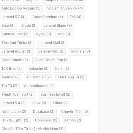
Auto Lọc Đồ Võ Lâm (5)
Võ Lâm Truyền Kỳ (4)
Laravel 5.7 (4)
Code Standard (4)
Es6 (4)
Brse (4)
Blade (3)
Laravel Blade (3)
Sublime Text (3)
Mysql (3)
Php (3)
Tips And Tricks (3)
Laravel Mail (3)
Laravel Router (3)
Laravel Mix (3)
Tutorials (3)
Code Chuẩn (3)
Code Chuẩn Php (3)
10K Brse (2)
Kokusho (2)
Kanji (2)
Android (2)
Tự Động Từ (2)
Tha Động Từ (2)
Trợ Từ (2)
Authentication (2)
Thuật Toán Sort (2)
Business Email (2)
Laravel 5.4 (2)
View (2)
Editor (2)
Notification (2)
Database (2)
Chuyển Tiền (2)
ゆうちょ銀行 (2)
Composer (2)
Xampp (2)
Chuyển Tiền Từ Nhật Về Việt Nam (2)