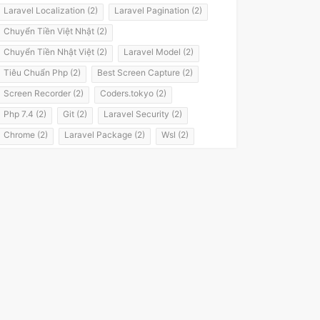
Laravel Localization (2)
Laravel Pagination (2)
Chuyển Tiền Việt Nhật (2)
Chuyển Tiền Nhật Việt (2)
Laravel Model (2)
Tiêu Chuẩn Php (2)
Best Screen Capture (2)
Screen Recorder (2)
Coders.tokyo (2)
Php 7.4 (2)
Git (2)
Laravel Security (2)
Chrome (2)
Laravel Package (2)
Wsl (2)
Windows Subsystem For Linux (2)
Laravel 8 (2)
It Passport (2)
It パスポート (2)
Flashvps Panel (2)
Hớt Tóc (1)
Meros (1)
Luyện Nghe Tiếng Nhật (1)
Luyện Nói Tiếng Nhật (1)
Shadowing (1)
Shadowing Japanese (1)
Katakana (1)
Giáo Trình (1)
Party (1)
Yotsuya (1)
Okonomiyaki (1)
Yakisoba (1)
Lol (1)