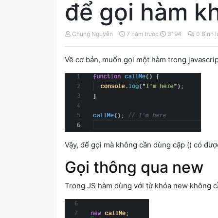
để gọi hàm k
Chung Nguyễn
7 năm trước
3194
0 Bình 
Về cơ bản, muốn gọi một hàm trong javascrip
Vậy, để gọi mà không cần dùng cặp () có được
Gọi thông qua new
Trong JS hàm dùng với từ khóa new không cầ