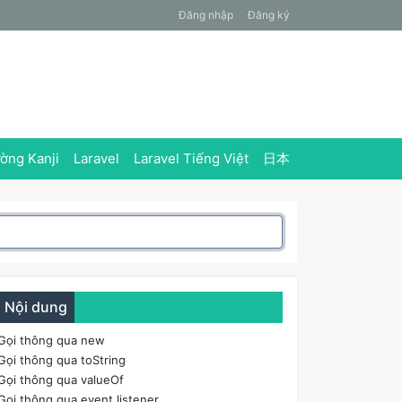
Đăng nhập
Đăng ký
ờng Kanji
Laravel
Laravel Tiếng Việt
日本
Nội dung
Gọi thông qua new
Gọi thông qua toString
Gọi thông qua valueOf
Gọi thông qua event listener