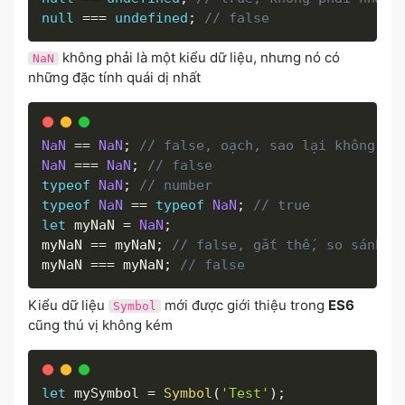
null
===
undefined
;
// false
không phải là một kiểu dữ liệu, nhưng nó có
NaN
những đặc tính quái dị nhất
NaN
==
NaN
;
// false, oạch, sao lại không bằ
NaN
===
NaN
;
// false
typeof
NaN
;
// number
typeof
NaN
==
typeof
NaN
;
// true
let
 myNaN 
=
NaN
;
myNaN 
==
 myNaN
;
// false, gắt thế, so sánh c
myNaN 
===
 myNaN
;
// false
Kiểu dữ liệu
mới được giới thiệu trong
ES6
Symbol
cũng thú vị không kém
let
 mySymbol 
=
Symbol
(
'Test'
)
;