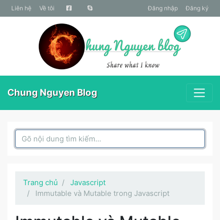
liên hệ
Về tôi
Đăng nhập
Đăng ký
Chung Nguyen Blog
Search Box
Trang chủ
Javascript
Immutable và Mutable trong Javascript