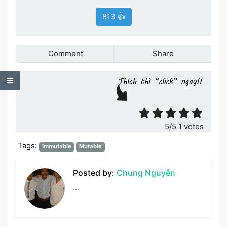
813 👍
Comment
Share
Đánh giá bài viết
Table of Contents
5
/5
1
votes
Tags:
Immutable
Mutable
Posted by:
Chung Nguyễn
...