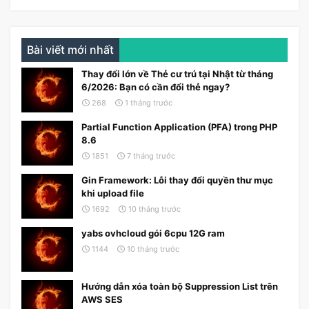
Bài viết mới nhất
Thay đổi lớn về Thẻ cư trú tại Nhật từ tháng
6/2026: Bạn có cần đổi thẻ ngay?
268
1 tháng trước
Partial Function Application (PFA) trong PHP
8.6
1851
7 tháng trước
Gin Framework: Lỗi thay đổi quyền thư mục
khi upload file
1692
10 tháng trước
yabs ovhcloud gói 6cpu 12G ram
1144
10 tháng trước
Hướng dẫn xóa toàn bộ Suppression List trên
AWS SES