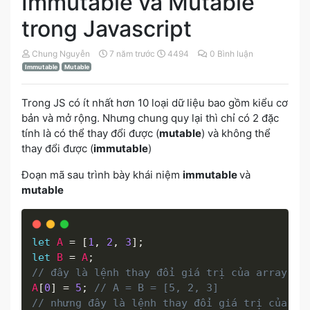
Immutable và Mutable
trong Javascript
Chung Nguyễn
7 năm trước
4494
0 Bình luận
Immutable
Mutable
Trong JS có ít nhất hơn 10 loại dữ liệu bao gồm kiểu cơ
bản và mở rộng. Nhưng chung quy lại thì chỉ có 2 đặc
tính là có thể thay đổi được (
mutable
) và không thể
thay đổi được (
immutable
)
Đoạn mã sau trình bày khái niệm
immutable
và
mutable
let
A
=
[
1
,
2
,
3
]
;
let
B
=
A
;
// đây là lệnh thay đổi giá trị của array
A
[
0
]
=
5
;
// A = B = [5, 2, 3]
// nhưng đây là lệnh thay đổi giá trị của bi