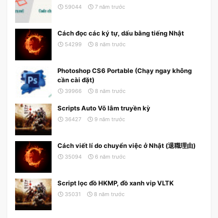
59044
7 năm trước
Cách đọc các ký tự, dấu bằng tiếng Nhật
54299
8 năm trước
Photoshop CS6 Portable (Chạy ngay không
cần cài đặt)
39966
8 năm trước
Scripts Auto Võ lâm truyền kỳ
36427
9 năm trước
Cách viết lí do chuyển việc ở Nhật (退職理由)
35094
6 năm trước
Script lọc đồ HKMP, đồ xanh vip VLTK
35031
8 năm trước