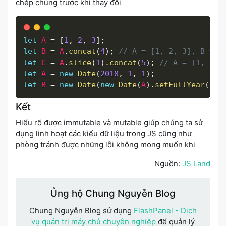
chép chúng trước khi thay đổi
let
A
=
[
1
,
2
,
3
]
;
let
B
=
A
.
concat
(
4
)
;
// A = [1, 2, 3], B = [
let
C
=
A
.
slice
(
1
)
.
concat
(
5
)
;
// A = [1, 2, 
let
A
=
new
Date
(
2018
,
1
,
1
)
;
let
B
=
new
Date
(
new
Date
(
A
)
.
setFullYear
(
201
Kết
Hiểu rõ được immutable và mutable giúp chúng ta sử
dụng linh hoạt các kiểu dữ liệu trong JS cũng như
phòng tránh được những lỗi không mong muốn khi
Nguồn:
JS Land
Ủng hộ Chung Nguyễn Blog
Chung Nguyễn Blog sử dụng
FlashPanel - Dịch
vụ quản trị máy chủ chuyên nghiệp
để quản lý