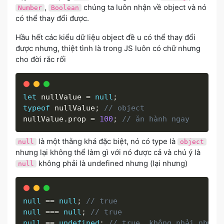
,
chúng ta luôn nhận về object và nó
Number
Boolean
có thể thay đổi được.
Hầu hết các kiểu dữ liệu object đề u có thể thay đổi
được nhưng, thiệt tình là trong JS luôn có chữ nhưng
cho đời rắc rối
let
 nullValue 
=
null
;
typeof
 nullValue
;
// object
nullValue
.
prop 
=
100
;
// ăn hành ngay
là một thằng khá đặc biệt, nó có type là
null
object
nhưng lại không thể làm gì với nó được cả và chú ý là
không phải là undefined nhưng (lại nhưng)
null
null
==
null
;
// true
null
===
null
;
// true
null
==
undefined
;
// true, không phải nhưng