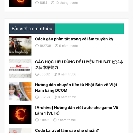
1854
10 tháng trước
Bài viết xem nhiều
Cách gán phím tắt trong võ lâm truyền kỳ
192739
9 năm trước
CÁC HỌC LIỆU DÙNG ĐỂ LUYỆN THI BJT ビジネ
ス日本語能力
66532
6 năm trước
Hướng dẫn chuyển tiền từ Nhật Bản về Việt
Nam bằng DCOM
66256
8 năm trước
[Archive] Hướng dẫn viết auto cho game Võ
Lâm 1 (VLTK)
61852
7 năm trước
Code Laravel làm sao cho chuẩn?