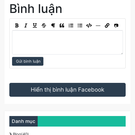
Bình luận
―
📷
Gửi bình luận
Hiển thị bình luận Facebook
Nội dung
Danh mục
Kết
Blog(40)