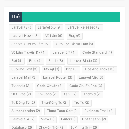
Thẻ
Laravel (34)
Laravel 5.5 (9)
Laravel Released (8)
Laravel News (8)
Võ Lâm (6)
Bug (6)
Scripts Auto Võ Lâm (6)
Auto Lọc Đồ Võ Lâm (5)
Võ Lâm Truyền Kỳ (4)
Laravel 5.7 (4)
Code Standard (4)
Es6 (4)
Brse (4)
Blade (3)
Laravel Blade (3)
Sublime Text (3)
Mysql (3)
Php (3)
Tips And Tricks (3)
Laravel Mail (3)
Laravel Router (3)
Laravel Mix (3)
Tutorials (3)
Code Chuẩn (3)
Code Chuẩn Php (3)
10K Brse (2)
Kokusho (2)
Kanji (2)
Android (2)
Tự Động Từ (2)
Tha Động Từ (2)
Trợ Từ (2)
Authentication (2)
Thuật Toán Sort (2)
Business Email (2)
Laravel 5.4 (2)
View (2)
Editor (2)
Notification (2)
Database (2)
Chuyển Tiền (2)
ゆうちょ銀行 (2)