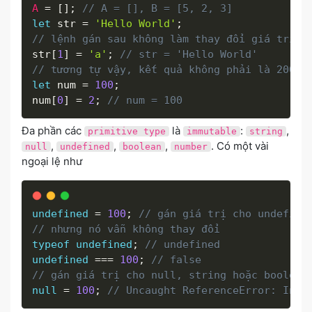
A
=
[
]
;
// A = [], B = [5, 2, 3]
let
 str 
=
'Hello World'
;
// lệnh gán sau không làm thay đổi giá trị c
str
[
1
]
=
'a'
;
// str = 'Hello World'
// tương tự vậy, kết quả không phải là 200 n
let
 num 
=
100
;
num
[
0
]
=
2
;
// num = 100
Đa phần các
là
:
,
primitive type
immutable
string
,
,
,
. Có một vài
null
undefined
boolean
number
ngoại lệ như
undefined
=
100
;
// gán giá trị cho undefine
// nhưng nó vẫn không thay đổi
typeof
undefined
;
// undefined
undefined
===
100
;
// false
// gán giá trị cho null, string hoặc boolean
null
=
100
;
// Uncaught ReferenceError: Inva