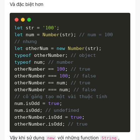
Và đặc biệt hơn
let
 str 
=
'100'
;
let
 num 
=
Number
(
str
)
;
// num = 100
// nhưng
let
 otherNum 
=
new
Number
(
str
)
;
typeof
 otherNumber
;
// object
typeof
 num
;
// number
otherNumber 
==
100
;
// true
otherNumber 
===
100
;
// false
otherNumber 
==
 num
;
// true
otherNumber 
===
 num
;
// false
// cố gắng tạo một vài thuộc tính
num
.
isOdd 
=
true
;
num
.
isOdd
;
// undefined
otherNumber
.
isOdd 
=
true
;
otherNumber
.
isOdd
;
// true
Vậy khi sử dụng
với những function
,
new
String