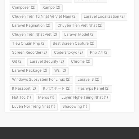
Composer (2)
Xampp (2)
Chuyển Tiền Từ Nhật Về Việt Nam (2)
Laravel Localization (2)
Laravel Pagination (2)
Chuyển Tiền Việt Nhật (2)
Chuyển Tiền Nhật Việt (2)
Laravel Model (2)
Tiêu Chuẩn Php (2)
Best Screen Capture (2)
Screen Recorder (2)
Coders.tokyo (2)
Php 7.4 (2)
Git (2)
Laravel Security (2)
Chrome (2)
Laravel Package (2)
Wsl (2)
Windows Subsystem For Linux (2)
Laravel 8 (2)
It Passport (2)
It パスポート (2)
Flashvps Panel (2)
Hớt Tóc (1)
Meros (1)
Luyện Nghe Tiếng Nhật (1)
Luyện Nói Tiếng Nhật (1)
Shadowing (1)
Shadowing Japanese (1)
Katakana (1)
Giáo Trình (1)
Party (1)
Yotsuya (1)
Okonomiyaki (1)
Yakisoba (1)
Lol (1)
Nhật Ký (1)
Kanji Study (1)
Đồ Dùng (1)