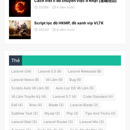
Cách viết lí do chuyển việc ở Nhật (退職理由)
35096
6 năm trước
Script lọc đồ HKMP, đồ xanh vip VLTK
35034
8 năm trước
Thẻ
Laravel (34)
Laravel 5.5 (9)
Laravel Released (8)
Laravel News (8)
Võ Lâm (6)
Bug (6)
Scripts Auto Võ Lâm (6)
Auto Lọc Đồ Võ Lâm (5)
Võ Lâm Truyền Kỳ (4)
Laravel 5.7 (4)
Code Standard (4)
Es6 (4)
Brse (4)
Blade (3)
Laravel Blade (3)
Sublime Text (3)
Mysql (3)
Php (3)
Tips And Tricks (3)
Laravel Mail (3)
Laravel Router (3)
Laravel Mix (3)