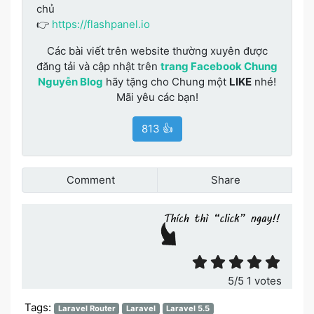
chủ
👉
https://flashpanel.io
Các bài viết trên website thường xuyên được
đăng tải và cập nhật trên
trang Facebook Chung
Nguyễn Blog
hãy tặng cho Chung một
LIKE
nhé!
Mãi yêu các bạn!
813 👍
Comment
Share
Đánh giá bài viết
5
/5
1
votes
Tags:
Laravel Router
Laravel
Laravel 5.5