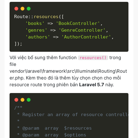
Route
:
:
resources
(
[
'books'
=
>
'BookController'
,
'genres'
=
>
'GenreController'
,
'authors'
=
>
'AuthorController'
,
]
)
;
Với việc bổ sung thêm function
trong
resources()
file
vendor\laravel\framework\src\Illuminate\Routing\Rout
er.php. Kèm theo đó là thêm tùy chọn chọn cho mỗi
resource route trong phiên bản
Laravel 5.7
này.
/**

 * Register an array of resource controllers.
 *

 * @param  array  $resources

 * @param  array  $options
