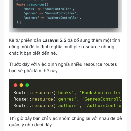
Kể từ phiên bản
Laravel 5.5
đã bổ sung thêm một tính
năng mới đó là định nghĩa multiple resource nhưng
chắc ít bạn biết đến nè.
Trước đây với việc định nghĩa nhiều resource routes
bạn sẽ phải làm thế này
Route
:
:
resource
(
'books'
,
'BooksController'
)
;
Route
:
:
resource
(
'genres'
,
'GenresController'
Route
:
:
resource
(
'authors'
,
'AuthorsControlle
Thì giờ đây bạn chỉ việc nhóm chúng lại với nhau để dễ
quản lý như dưới đây