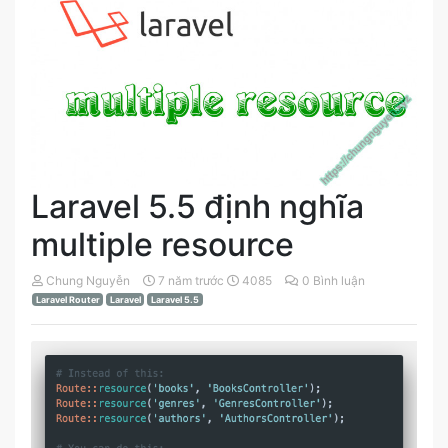
Laravel 5.5 định nghĩa
multiple resource
Chung Nguyễn
7 năm trước
4085
0 Bình luận
Laravel Router
Laravel
Laravel 5.5