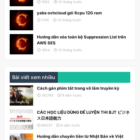
1692
10 tháng trước
yabs ovhcloud gói 6cpu 12G ram
1145
10 tháng trước
Hướng dẫn xóa toàn bộ Suppression List trên
AWS SES
1854
10 tháng trước
Bài viết xem nhiều
Cách gán phím tắt trong võ lâm truyền kỳ
192745
9 năm trước
CÁC HỌC LIỆU DÙNG ĐỂ LUYỆN THI BJT ビジネ
ス日本語能力
66537
6 năm trước
Hướng dẫn chuyển tiền từ Nhật Bản về Việt