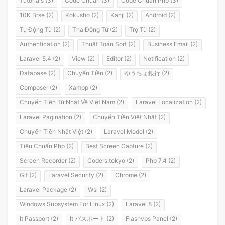
Tutorials (3)
Code Chuẩn (3)
Code Chuẩn Php (3)
10K Brse (2)
Kokusho (2)
Kanji (2)
Android (2)
Tự Động Từ (2)
Tha Động Từ (2)
Trợ Từ (2)
Authentication (2)
Thuật Toán Sort (2)
Business Email (2)
Laravel 5.4 (2)
View (2)
Editor (2)
Notification (2)
Database (2)
Chuyển Tiền (2)
ゆうちょ銀行 (2)
Composer (2)
Xampp (2)
Chuyển Tiền Từ Nhật Về Việt Nam (2)
Laravel Localization (2)
Laravel Pagination (2)
Chuyển Tiền Việt Nhật (2)
Chuyển Tiền Nhật Việt (2)
Laravel Model (2)
Tiêu Chuẩn Php (2)
Best Screen Capture (2)
Screen Recorder (2)
Coders.tokyo (2)
Php 7.4 (2)
Git (2)
Laravel Security (2)
Chrome (2)
Laravel Package (2)
Wsl (2)
Windows Subsystem For Linux (2)
Laravel 8 (2)
It Passport (2)
It パスポート (2)
Flashvps Panel (2)