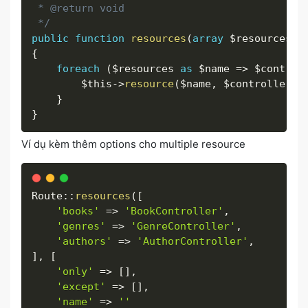
 * @return void

 */
public
function
resources
(
array
$resources
,
{
foreach
(
$resources
as
$name
=
>
$control
$this
-
>
resource
(
$name
,
$controller
,
}
}
Ví dụ kèm thêm options cho multiple resource
Route
:
:
resources
(
[
'books'
=
>
'BookController'
,
'genres'
=
>
'GenreController'
,
'authors'
=
>
'AuthorController'
,
]
,
[
'only'
=
>
[
]
,
'except'
=
>
[
]
,
'name'
=
>
''