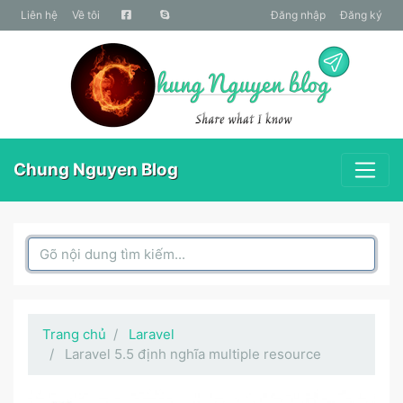
liên hệ
Về tôi
Đăng nhập
Đăng ký
Chung Nguyen Blog
Search Box
Trang chủ
Laravel
Laravel 5.5 định nghĩa multiple resource