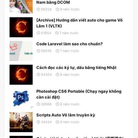
Nam bằng DCOM
66256
8 năm trước
[Archive] Hướng dẫn viết auto cho game Võ
Lâm 1 (VLTK)
61854
7 năm trước
Code Laravel làm sao cho chuẩn?
59045
7 năm trước
Cách đọc các ký tự, dấu bằng tiếng Nhật
54304
8 năm trước
Photoshop CS6 Portable (Chạy ngay không
cần cài đặt)
39966
8 năm trước
Scripts Auto Võ lâm truyền kỳ
36434
9 năm trước