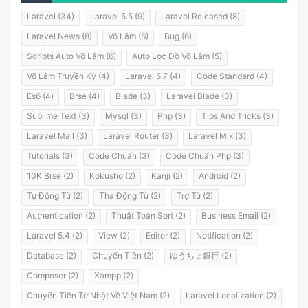
Laravel (34)
Laravel 5.5 (9)
Laravel Released (8)
Laravel News (8)
Võ Lâm (6)
Bug (6)
Scripts Auto Võ Lâm (6)
Auto Lọc Đồ Võ Lâm (5)
Võ Lâm Truyền Kỳ (4)
Laravel 5.7 (4)
Code Standard (4)
Es6 (4)
Brse (4)
Blade (3)
Laravel Blade (3)
Sublime Text (3)
Mysql (3)
Php (3)
Tips And Tricks (3)
Laravel Mail (3)
Laravel Router (3)
Laravel Mix (3)
Tutorials (3)
Code Chuẩn (3)
Code Chuẩn Php (3)
10K Brse (2)
Kokusho (2)
Kanji (2)
Android (2)
Tự Động Từ (2)
Tha Động Từ (2)
Trợ Từ (2)
Authentication (2)
Thuật Toán Sort (2)
Business Email (2)
Laravel 5.4 (2)
View (2)
Editor (2)
Notification (2)
Database (2)
Chuyển Tiền (2)
ゆうちょ銀行 (2)
Composer (2)
Xampp (2)
Chuyển Tiền Từ Nhật Về Việt Nam (2)
Laravel Localization (2)