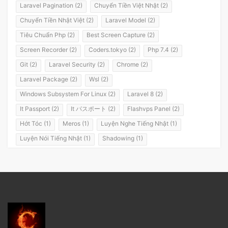
Laravel Pagination (2)
Chuyển Tiền Việt Nhật (2)
Chuyển Tiền Nhật Việt (2)
Laravel Model (2)
Tiêu Chuẩn Php (2)
Best Screen Capture (2)
Screen Recorder (2)
Coders.tokyo (2)
Php 7.4 (2)
Git (2)
Laravel Security (2)
Chrome (2)
Laravel Package (2)
Wsl (2)
Windows Subsystem For Linux (2)
Laravel 8 (2)
It Passport (2)
It パスポート (2)
Flashvps Panel (2)
Hớt Tóc (1)
Meros (1)
Luyện Nghe Tiếng Nhật (1)
Luyện Nói Tiếng Nhật (1)
Shadowing (1)
Shadowing Japanese (1)
Katakana (1)
Giáo Trình (1)
Party (1)
Yotsuya (1)
Okonomiyaki (1)
Yakisoba (1)
Lol (1)
Nhật Ký (1)
Kanji Study (1)
Đồ Dùng (1)
Dưa Leo Đẹp Trai (1)
Vlog (1)
Động Đất (1)
Sóng Thần (1)
Trần Hoàng Trung Tín (1)
Tokyo (1)
Wakarimasen (1)
Shirimasen (1)
Suối Nước Nóng (1)