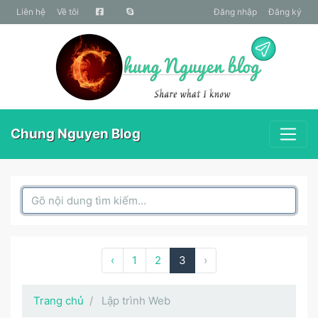
liên hệ
Về tôi
Đăng nhập
Đăng ký
Chung Nguyen Blog
Search Box
‹
1
2
3
›
Trang chủ
Lập trình Web