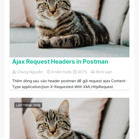
Ajax Request Headers in Postman
Chung Nguyễn
8 năm trước
4075
Bình luận
Thêm dòng sau vào header postman để gửi request ajax Content-
Type application/json X-Requested-With XMLHttpRequest
LẬP TRÌNH WEB