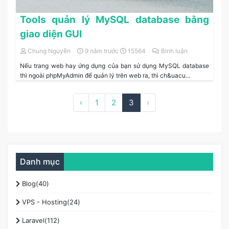
Tools quản lý MySQL database bằng
giao diện GUI
Chung Nguyễn
9 năm trước
15564
Bình luận
Nếu trang web hay ứng dụng của bạn sử dụng MySQL database
thì ngoài phpMyAdmin để quản lý trên web ra, thì ch&uacu...
‹
1
2
3
›
Danh mục
Blog(40)
VPS - Hosting(24)
Laravel(112)