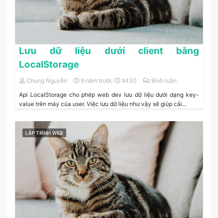
Lưu dữ liệu dưới client bằng
LocalStorage
Chung Nguyễn
9 năm trước
9430
Bình luận
Api LocalStorage cho phép web dev lưu dữ liệu dưới dạng key-
value trên máy của user. Việc lưu dữ liệu như vậy sẽ giúp cải...
LẬP TRÌNH WEB