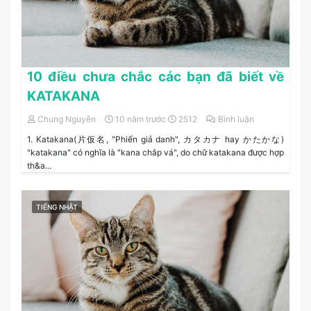
10 điều chưa chắc các bạn đã biết về
KATAKANA
Chung Nguyễn
10 năm trước
2512
Bình luận
1. Katakana(片仮名, "Phiến giả danh", カタカナ hay かたかな)
"katakana" có nghĩa là "kana chắp vá", do chữ katakana được hợp
th&a...
TIẾNG NHẬT