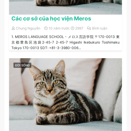
Các cơ sở của học viện Meros
Chung Nguyễn
10 năm trước
2997
Bình luận
1. MEROS LANGUAGE SCHOOL - メロス言語学院 〒170-0013 東
京都豊島区池袋2-45-7 2-45-7 Higashi Ikebukuro Toshimaku
Tokyo 170-0013 SDT: +81-3-3980-006...
ĐỜI SỐNG