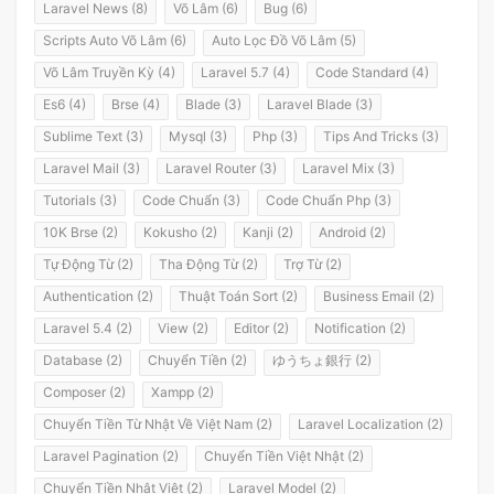
Laravel News (8)
Võ Lâm (6)
Bug (6)
Scripts Auto Võ Lâm (6)
Auto Lọc Đồ Võ Lâm (5)
Võ Lâm Truyền Kỳ (4)
Laravel 5.7 (4)
Code Standard (4)
Es6 (4)
Brse (4)
Blade (3)
Laravel Blade (3)
Sublime Text (3)
Mysql (3)
Php (3)
Tips And Tricks (3)
Laravel Mail (3)
Laravel Router (3)
Laravel Mix (3)
Tutorials (3)
Code Chuẩn (3)
Code Chuẩn Php (3)
10K Brse (2)
Kokusho (2)
Kanji (2)
Android (2)
Tự Động Từ (2)
Tha Động Từ (2)
Trợ Từ (2)
Authentication (2)
Thuật Toán Sort (2)
Business Email (2)
Laravel 5.4 (2)
View (2)
Editor (2)
Notification (2)
Database (2)
Chuyển Tiền (2)
ゆうちょ銀行 (2)
Composer (2)
Xampp (2)
Chuyển Tiền Từ Nhật Về Việt Nam (2)
Laravel Localization (2)
Laravel Pagination (2)
Chuyển Tiền Việt Nhật (2)
Chuyển Tiền Nhật Việt (2)
Laravel Model (2)