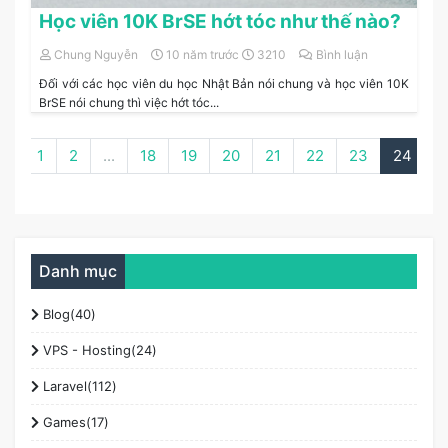
Học viên 10K BrSE hớt tóc như thế nào?
Chung Nguyễn
10 năm trước
3210
Bình luận
Đối với các học viên du học Nhật Bản nói chung và học viên 10K
BrSE nói chung thì việc hớt tóc...
‹
1
2
...
18
19
20
21
22
23
24
›
Danh mục
Blog(40)
VPS - Hosting(24)
Laravel(112)
Games(17)