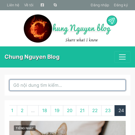
liên hệ
Về tôi
Đăng nhập
Đăng ký
Chung Nguyen Blog
Search Box
‹
1
2
...
18
19
20
21
22
23
24
›
TIẾNG NHẬT