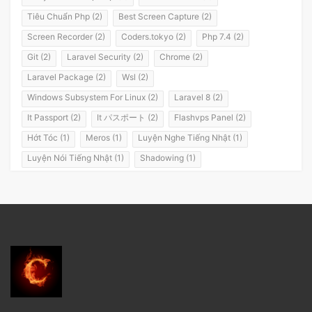
Tiêu Chuẩn Php (2)
Best Screen Capture (2)
Screen Recorder (2)
Coders.tokyo (2)
Php 7.4 (2)
Git (2)
Laravel Security (2)
Chrome (2)
Laravel Package (2)
Wsl (2)
Windows Subsystem For Linux (2)
Laravel 8 (2)
It Passport (2)
It パスポート (2)
Flashvps Panel (2)
Hớt Tóc (1)
Meros (1)
Luyện Nghe Tiếng Nhật (1)
Luyện Nói Tiếng Nhật (1)
Shadowing (1)
Shadowing Japanese (1)
Katakana (1)
Giáo Trình (1)
Party (1)
Yotsuya (1)
Okonomiyaki (1)
Yakisoba (1)
Lol (1)
Nhật Ký (1)
Kanji Study (1)
Đồ Dùng (1)
Dưa Leo Đẹp Trai (1)
Vlog (1)
Động Đất (1)
Sóng Thần (1)
Trần Hoàng Trung Tín (1)
Tokyo (1)
Wakarimasen (1)
Shirimasen (1)
Suối Nước Nóng (1)
Onsen (1)
Đặc Sản Nhật Bản (1)
Debugbar (1)