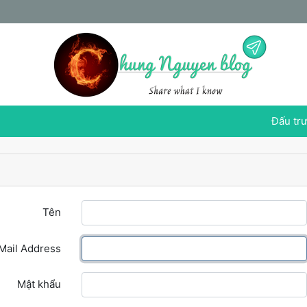
Đấu trư
Tên
Mail Address
Mật khẩu