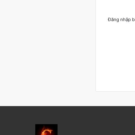
Đăng nhập b