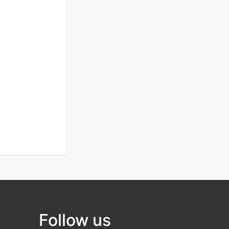
Follow us