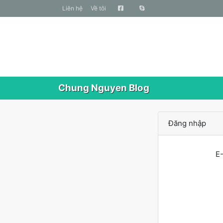
liên hệ
Về tôi
Chung Nguyen Blog
Đăng nhập
E