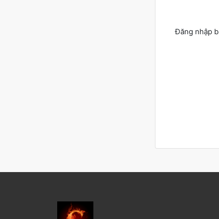
Đăng nhập b