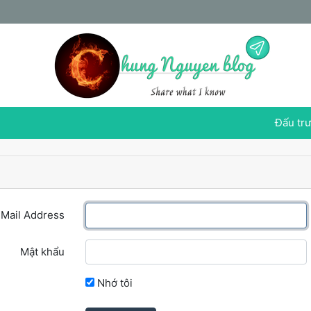
Đấu trư
-Mail Address
Mật khẩu
Nhớ tôi