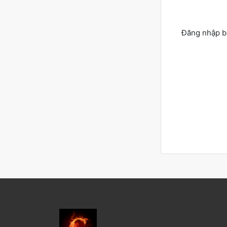
Đăng nhập b