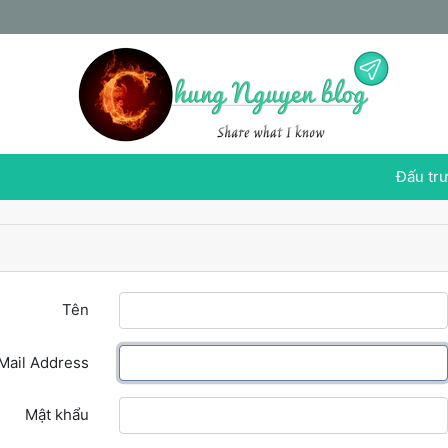
Đấu trư
Tên
Mail Address
Mật khẩu