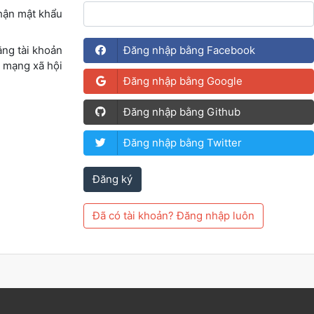
hận mật khẩu
ng tài khoản
Đăng nhập bằng Facebook
mạng xã hội
Đăng nhập bằng Google
Đăng nhập bằng Github
Đăng nhập bằng Twitter
Đăng ký
Đã có tài khoản? Đăng nhập luôn