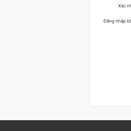
Xác n
Đăng nhập bằ