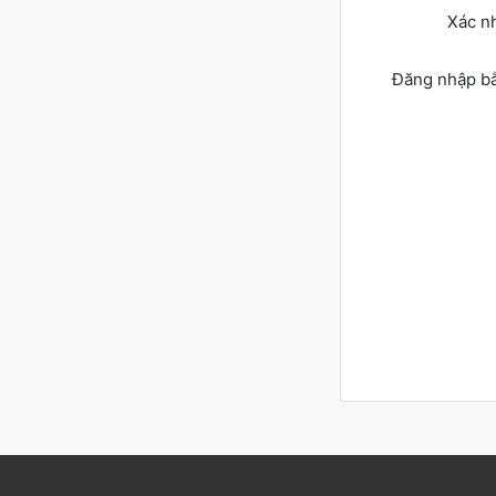
Xác n
Đăng nhập bằ