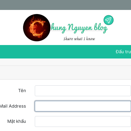
Đấu trư
Tên
Mail Address
Mật khẩu